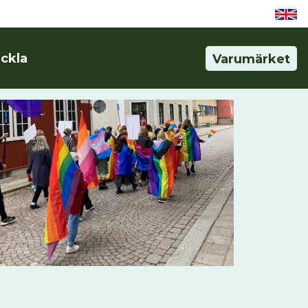
eckla
Varumärket