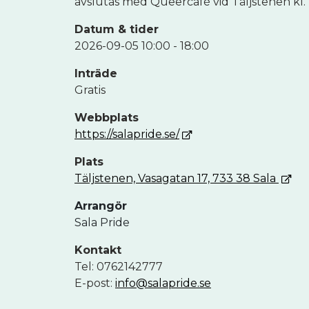
avslutas med Queercafé vid Täljstenen kl. 
Datum & tider
2026-09-05 10:00 - 18:00
Inträde
Gratis
Webbplats
https://salapride.se/
Plats
Täljstenen, Vasagatan 17, 733 38 Sala
Arrangör
Sala Pride
Kontakt
Tel: 0762142777
E-post:
info@salapride.se