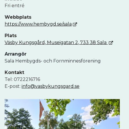
Fri entré
Webbplats
https://www.hembygd.se/sala
Plats
Väsby Kungsgård, Museigatan 2, 733 38 Sala
Arrangör
Sala Hembygds- och Fornminnesförening
Kontakt
Tel: 0722216716
E-post:
info@vasbykungsgard.se