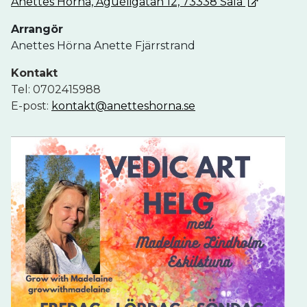
Anettes Hörna, Aguéligatan 12, 73338 Sala
Arrangör
Anettes Hörna Anette Fjärrstrand
Kontakt
Tel: 0702415988
E-post:
kontakt@anetteshorna.se