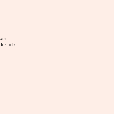
kom
ller och