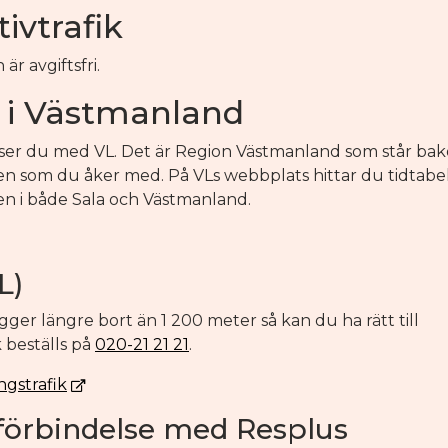
tivtrafik
r avgiftsfri.
en i Västmanland
reser du med VL. Det är Region Västmanland som står ba
en som du åker med. På VLs webbplats hittar du tidtabe
ken i både Sala och Västmanland.
L)
ger längre bort än 1 200 meter så kan du ha rätt till
 beställs på
020-21 21 21
.
gstrafik
ssförbindelse med Resplus