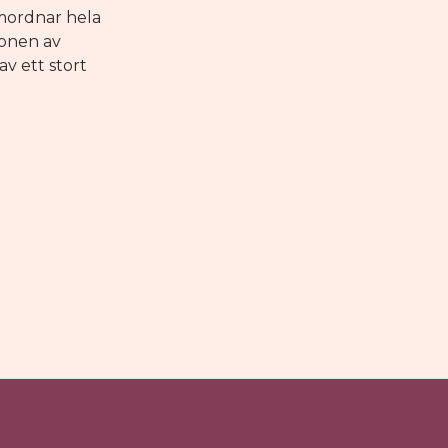
amordnar hela
ionen av
v ett stort