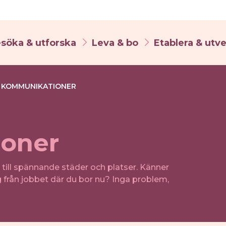
söka & utforska
Leva & bo
Etablera & utv
- KOMMUNIKATIONER
oner
 till spännande städer och platser. Känner
g från jobbet där du bor nu? Inga problem,