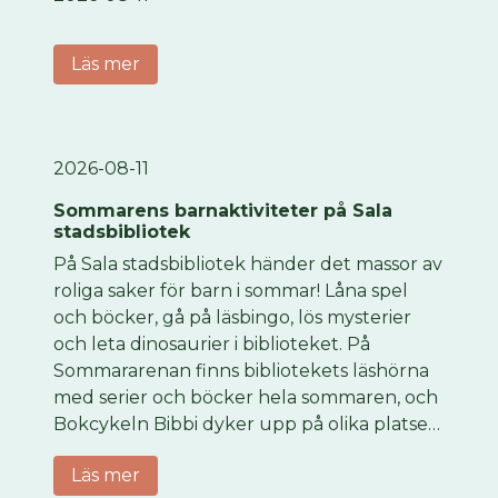
Läs mer
2026-08-11
Sommarens barnaktiviteter på Sala
stadsbibliotek
På Sala stadsbibliotek händer det massor av
roliga saker för barn i sommar! Låna spel
och böcker, gå på läsbingo, lös mysterier
och leta dinosaurier i biblioteket. På
Sommararenan finns bibliotekets läshörna
med serier och böcker hela sommaren, och
Bokcykeln Bibbi dyker upp på olika platser i
Sala med pyssel, ansiktsmålning och annat
Läs mer
kul. Torsdag 6 augusti kl. 12-15 är vi på