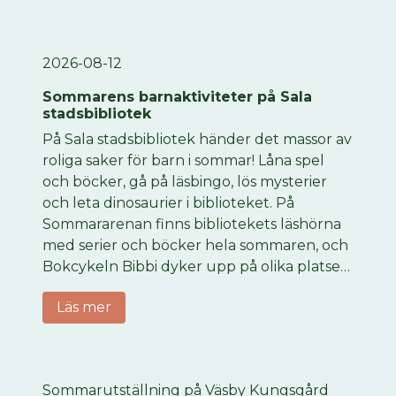
2026-08-12
Sommarens barnaktiviteter på Sala
stadsbibliotek
På Sala stadsbibliotek händer det massor av
roliga saker för barn i sommar! Låna spel
och böcker, gå på läsbingo, lös mysterier
och leta dinosaurier i biblioteket. På
Sommararenan finns bibliotekets läshörna
med serier och böcker hela sommaren, och
Bokcykeln Bibbi dyker upp på olika platser i
Sala med pyssel, ansiktsmålning och annat
Läs mer
kul. Torsdag 6 augusti kl. 12-15 är vi på
Sommararenan med extra mycket kul!
Sommarutställning på Väsby Kungsgård