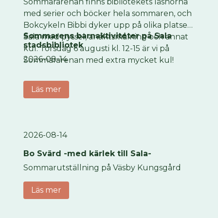
Sommararenan finns bibliotekets läshörna
med serier och böcker hela sommaren, och
Bokcykeln Bibbi dyker upp på olika platser i
Sommarens barnaktiviteter på Sala
Sala med pyssel, ansiktsmålning och annat
stadsbibliotek
kul. Torsdag 6 augusti kl. 12-15 är vi på
2026-08-14
Sommararenan med extra mycket kul!
Läs mer
2026-08-14
Bo Svärd -med kärlek till Sala-
Sommarutställning på Väsby Kungsgård
Läs mer