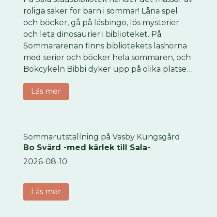
roliga saker för barn i sommar! Låna spel
och böcker, gå på läsbingo, lös mysterier
och leta dinosaurier i biblioteket. På
Sommararenan finns bibliotekets läshörna
med serier och böcker hela sommaren, och
Bokcykeln Bibbi dyker upp på olika platser i
Sala med pyssel, ansiktsmålning och annat
Läs mer
kul. Torsdag 6 augusti kl. 12-15 är vi på
Sommararenan med extra mycket kul!
Sommarutställning på Väsby Kungsgård
Bo Svärd -med kärlek till Sala-
2026-08-10
Läs mer