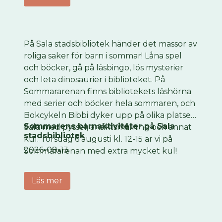
På Sala stadsbibliotek händer det massor av
roliga saker för barn i sommar! Låna spel
och böcker, gå på läsbingo, lös mysterier
och leta dinosaurier i biblioteket. På
Sommararenan finns bibliotekets läshörna
med serier och böcker hela sommaren, och
Bokcykeln Bibbi dyker upp på olika platser i
Sommarens barnaktiviteter på Sala
Sala med pyssel, ansiktsmålning och annat
stadsbibliotek
kul. Torsdag 6 augusti kl. 12-15 är vi på
2026-08-13
Sommararenan med extra mycket kul!
Läs mer