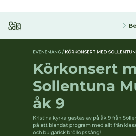
Be
EVENEMANG /
KÖRKONSERT MED SOLLENTUNA
Körkonsert 
Sollentuna M
åk 9
Kristina kyrka gästas av på åk 9 från Sol
på ett blandat program med allt från klass
och bulgarisk bröllopssång!