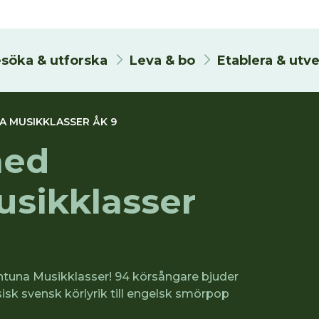
söka & utforska
Leva & bo
Etablera & utv
 MUSIKKLASSER ÅK 9
med
usikklasser
lentuna Musikklasser! 94 körsångare bjuder
isk svensk körlyrik till engelsk smörpop