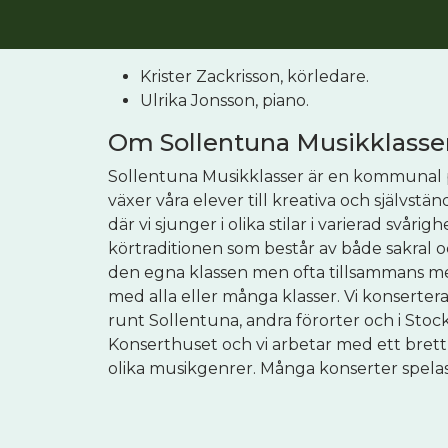
Krister Zackrisson, körledare.
Ulrika Jonsson, piano.
Om Sollentuna Musikklasser
Sollentuna Musikklasser är en kommunal pr
växer våra elever till kreativa och självstän
där vi sjunger i olika stilar i varierad svå
körtraditionen som består av både sakral oc
den egna klassen men ofta tillsammans med 
med alla eller många klasser. Vi konserterar
runt Sollentuna, andra förorter och i Stoc
Konserthuset och vi arbetar med ett brett 
olika musikgenrer. Många konserter spelas 