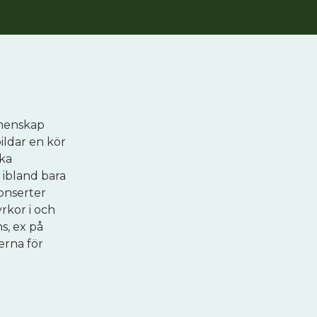
emenskap
bildar en kör
ska
 ibland bara
konserter
yrkor i och
s, ex på
erna för