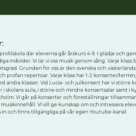
:
ofilskola där eleverna går årskurs 4-9. I glädje och g
diga individer. Vi lär vi oss musik genom sång. Varje klass 
righetsgrad. Grunden för oss är den svenska och västerländ
h profan repertoar. Varje klass har 1-2 konserter/termin,
andra klasser. Vid Lucia- och julkonsert har vi större 
 i skolans aula, i större och mindre konsertsalar samt i k
kholm. Vi går på konserter och föreställningar tillsamman
musikinnehåll. Vi vill ge kunskap om och intressera elev
in och finns tillgängliga på vår egen Youtube-kanal.